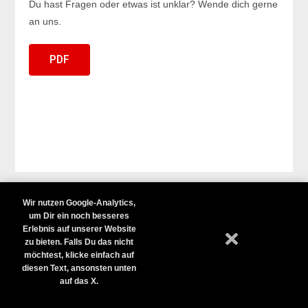
Du hast Fragen oder etwas ist unklar? Wende dich gerne
an uns.
PDF
Wir nutzen Google-Analytics,
Startseite
Iron Athletics
Fight
Kontakt
Impressum
um Dir ein noch besseres
Datenschutzerklärung
AGBs
Erlebnis auf unserer Website
zu bieten. Falls Du das nicht
Copyright - OceanWP Theme by OceanWP
möchtest, klicke einfach auf
diesen Text, ansonsten unten
auf das X.