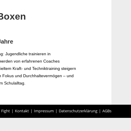
Boxen
Jahre
ing: Jugendliche trainieren in
 werden von erfahrenen Coaches
ieltem Kraft- und Techniktraining steigern
rnen Fokus und Durchhaltevermögen – und
m Schulalltag.
Fight
Kontakt
Impressum
Datenschutzerklärung
AGBs